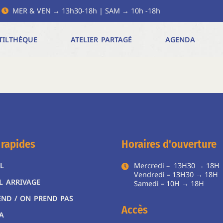
MER & VEN → 13h30-18h | SAM → 10h -18h
TILTHÈQUE
ATELIER PARTAGÉ
AGENDA
 rapides
Horaires d'ouverture
L
Mercredi – 13H30 → 18H
Vendredi – 13H30 → 18H
L ARRIVAGE
Samedi – 10H → 18
END / ON PREND PAS
Accès
A