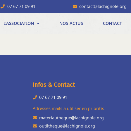
07 67 71 09 91
contact@lachignole.org
L’ASSOCIATION
NOS ACTUS
CONTACT
Infos & Contact
07 67 71 09 91
H
Adresses mails à utiliser en priorité:
materiautheque@lachignole.org
outiltheque@lachignole.org