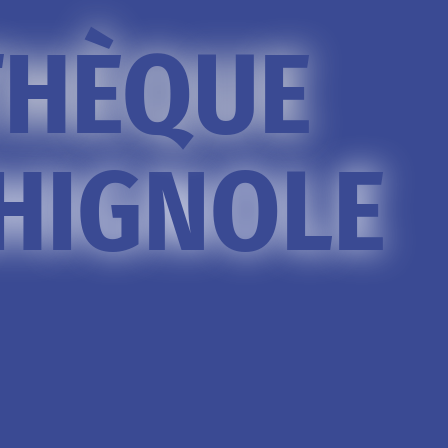
THÈQUE
HIGNOLE
à
C
r
e
s
t
d