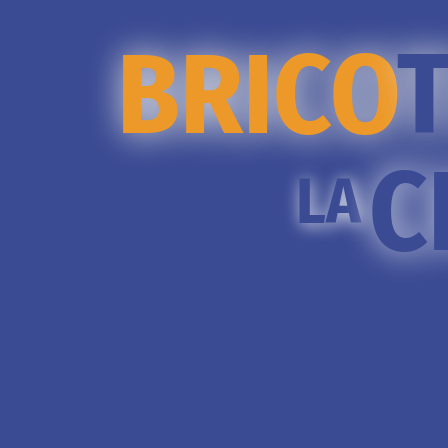
BRICO
C
LA