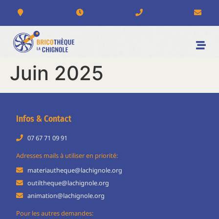
Juin 2025
Infos & Contact
07 67 71 09 91
Adresses mails à utiliser en priorité:
materiautheque@lachignole.org
outiltheque@lachignole.org
animation@lachignole.org
Pour les autres demandes: