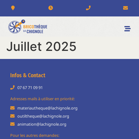
Juillet 2025
Infos & Contact
07 67 71 09 91
Adresses mails à utiliser en priorité:
materiautheque@lachignole.org
outiltheque@lachignole.org
animation@lachignole.org
Pour les autres demandes: