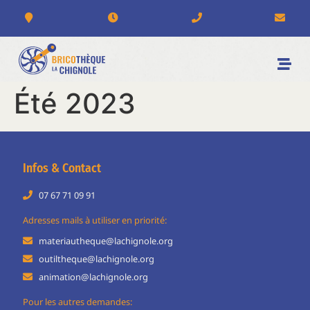
Été 2023
Infos & Contact
07 67 71 09 91
Adresses mails à utiliser en priorité:
materiautheque@lachignole.org
outiltheque@lachignole.org
animation@lachignole.org
Pour les autres demandes: