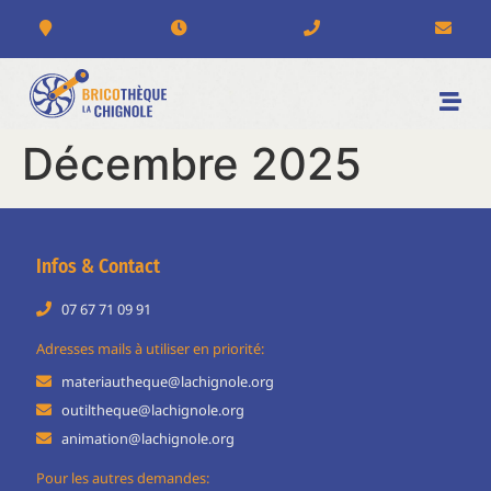
Décembre 2025
Infos & Contact
07 67 71 09 91
Adresses mails à utiliser en priorité:
materiautheque@lachignole.org
outiltheque@lachignole.org
animation@lachignole.org
Pour les autres demandes: