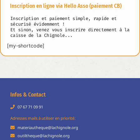
Inscription en ligne via Hello Asso (paiement CB)
Inscription et paiement simple, rapide et
sécurisé évidemment !
Et sinon, venez vous inscrire directement à la
caisse de la Chignole...
[my-shortcode]
Infos & Contact
07 67 71 09 91
Adresses mails à utiliser en priorité:
materiautheque@lachignole.org
outiltheque@lachignole.org