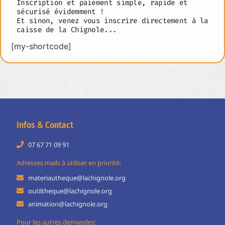
Inscription et paiement simple, rapide et
sécurisé évidemment !
Et sinon, venez vous inscrire directement à la
caisse de la Chignole...
[my-shortcode]
Infos & Contact
07 67 71 09 91
Adresses mails à utiliser en priorité:
materiautheque@lachignole.org
outiltheque@lachignole.org
animation@lachignole.org
Pour les autres demandes: