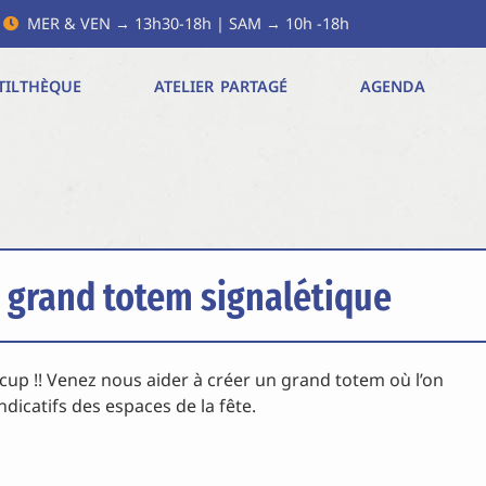
MER & VEN → 13h30-18h | SAM → 10h -18h
TILTHÈQUE
ATELIER PARTAGÉ
AGENDA
n grand totem signalétique
écup !! Venez nous aider à créer un grand totem où l’on
dicatifs des espaces de la fête.