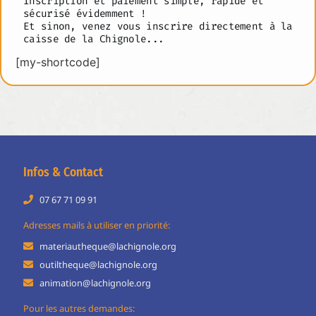
Inscription et paiement simple, rapide et
sécurisé évidemment !
Et sinon, venez vous inscrire directement à la
caisse de la Chignole...
[my-shortcode]
Infos & Contact
07 67 71 09 91
Adresses mails à utiliser en priorité:
materiautheque@lachignole.org
outiltheque@lachignole.org
animation@lachignole.org
Pour les autres demandes: