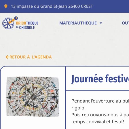
13 impasse du Grand St-Jean 26400 CREST
MATÉRIAUTHÈQUE
OU
RETOUR À L'AGENDA
Journée festi
Pendant l’ouverture au publ
rigolo.
Puis retrouvons-nous à pa
temps convivial et festif!