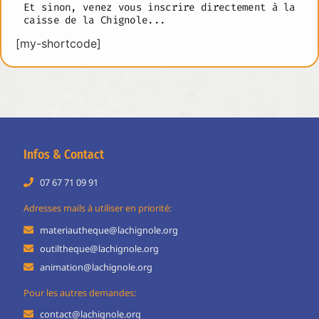
Et sinon, venez vous inscrire directement à la
caisse de la Chignole...
[my-shortcode]
Infos & Contact
07 67 71 09 91
Adresses mails à utiliser en priorité:
materiautheque@lachignole.org
outiltheque@lachignole.org
animation@lachignole.org
Pour les autres demandes:
contact@lachignole.org