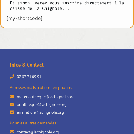
Et sinon, venez vous inscrire directement à la
caisse de la Chignole...
[my-shortcode]
Infos & Contact
07 67 71 09 91
Adresses mails à utiliser en priorité:
materiautheque@lachignole.org
outiltheque@lachignole.org
animation@lachignole.org
Pour les autres demandes:
contact@lachignole.org