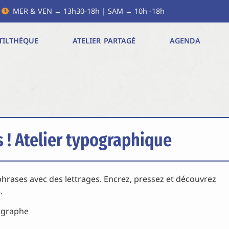
MER & VEN → 13h30-18h | SAM → 10h -18h
TILTHÈQUE
ATELIER PARTAGÉ
AGENDA
 ! Atelier typographique
rases avec des lettrages. Encrez, pressez et découvrez
.
pographe