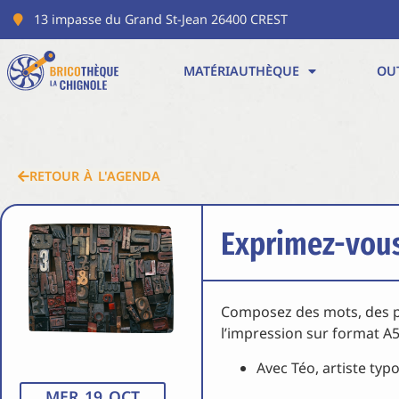
13 impasse du Grand St-Jean 26400 CREST
MATÉRIAUTHÈQUE
OU
RETOUR À L'AGENDA
Exprimez-vous
Composez des mots, des ph
l’impression sur format A5
Avec Téo, artiste ty
MER 19 OCT