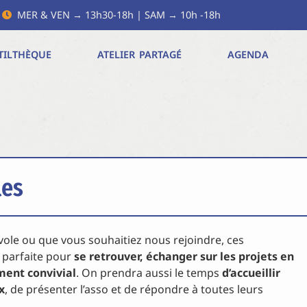
MER & VEN → 13h30-18h | SAM → 10h -18h
TILTHÈQUE
ATELIER PARTAGÉ
AGENDA
les
ole ou que vous souhaitiez nous rejoindre, ces
n parfaite pour
se retrouver, échanger sur les projets en
ment convivial
. On prendra aussi le temps
d’accueillir
x
, de présenter l’asso et de répondre à toutes leurs