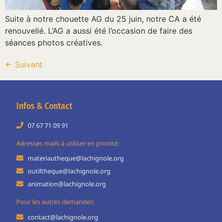
Suite à notre chouette AG du 25 juin, notre CA a été
renouvellé. L’AG a aussi été l’occasion de faire des
séances photos créatives.
←
Suivant
Infos & Contact
07 67 71 09 91
Adresses mails à utiliser en priorité:
materiautheque@lachignole.org
outiltheque@lachignole.org
animation@lachignole.org
Pour les autres demandes:
contact@lachignole.org