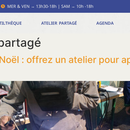
MER & VEN → 13h30-18h | SAM → 10h -18h
TILTHÈQUE
ATELIER PARTAGÉ
AGENDA
 partagé
ël : offrez un atelier pour ap