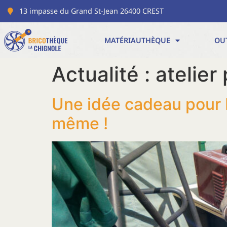
13 impasse du Grand St-Jean 26400 CREST
MATÉRIAUTHÈQUE
OU
Actualité :
atelier
Une idée cadeau pour No
même !